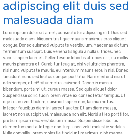
adipiscing elit duis sed
malesuada diam
Lorem ipsum dolor sit amet, consectetur adipiscing elit. Duis sed
malesuada diam. Aliquam tristique mauris maximus eros aliquet
congue. Donec euismod vulputate vestibulum. Maecenas dictum
fermentum suscipit. Duis venenatis ligula a nulla ultrices, nec
varius sapien laoreet. Pellentesque lobortis ultricies nisi, eu mollis
mauris pharetra et. Curabitur feugiat, nisl vel ultricies pharetra,
nisl nunc vulputate mauris, eu interdum mauris eros in nisl. Donec
tincidunt nunc sed lectus congue porttitor. Nam eleifend nisi ut
odio semper, et efficitur metus euismod. Donec in massa
bibendum, porta mi ut, cursus massa. Sed quis aliquet dolor.
Suspendisse sollicitudin lorem vitae ex consectetur tempus. Ut
eget diam vestibulum, euismod sapien non, lacinia metus.
Integer faucibus diam in laoreet auctor. Etiam diam massa,
laoreet non suscipit vel, malesuada non elit. Morbi at leo porttitor,
pretium ipsum nec, vestibulum massa. Suspendisse lobortis
elementum porta. Integer non turpis nec velit molestie sodales.
Nulla convallis, lorem molestie tincidunt maximus, nibh magna