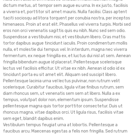
dictum metus, at tempor sem augue eu urna. In ex justo, facilisis
a viverra et, porttitor sit amet mauris. Nulla facilisi. Class aptent
taciti sociosqu ad litora torquent per conubia nostra, per inceptos
himenaeos. Proin at erat elit. Phasellus vel viverra turpis. Morbi sed
eros non orci venenatis sagittis quis eu nibh. Nunc sed sem odio.
Suspendisse a vestibulum nisi, et vestibulum libero. Cras mattis
tortor dapibus augue tincidunt iaculis. Proin condimentum mollis
nulla, et molestie dui tempus vel. In interdum, magna nec viverra
fermentum, ex neque fringilla ex, et luctus dui nisl at sem. Aenean
fringilla bibendum augue id placerat. Pellentesque scelerisque
lectus vel facilisis efficitur. Ut vitae ex nibh. Aenean id odio id ex
tincidunt porta eu sit amet elit. Aliquam sed suscipit libero.
Pellentesque lacinia urna vel lectus pulvinar, non rutrum velit
scelerisque. Curabitur faucibus, ligula vitae finibus rutrum, sem
diam rhoncus sem, ut venenatis sem sem at libero. Nulla a ex
tempus, volutpat dolor non, elementum ipsum. Suspendisse
pellentesque magna quis tortor porttitor consectetur. Duis ut
rhoncus magna, vitae dapibus orci. Ut ligula risus, facilisis vitae
sem eget, blandit dapibus enim.
Vestibulum tempus feugiat urna at lobortis. Pellentesque a
faucibus arcu. Maecenas egestas a felis non fringilla. Sed rutrum