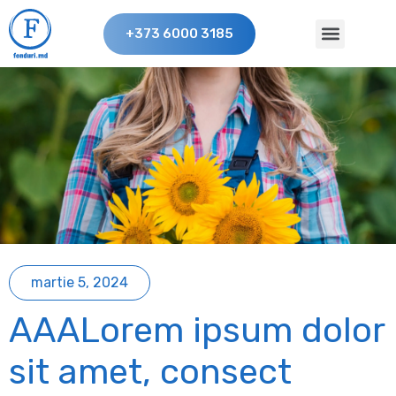
+373 6000 3185
martie 5, 2024
AAALorem ipsum dolor
sit amet, consect