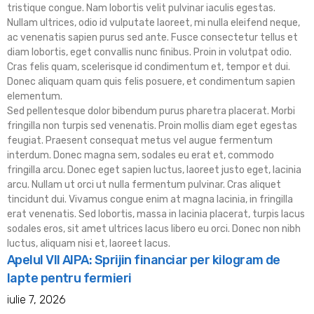
tristique congue. Nam lobortis velit pulvinar iaculis egestas.
Nullam ultrices, odio id vulputate laoreet, mi nulla eleifend neque,
ac venenatis sapien purus sed ante. Fusce consectetur tellus et
diam lobortis, eget convallis nunc finibus. Proin in volutpat odio.
Cras felis quam, scelerisque id condimentum et, tempor et dui.
Donec aliquam quam quis felis posuere, et condimentum sapien
elementum.
Sed pellentesque dolor bibendum purus pharetra placerat. Morbi
fringilla non turpis sed venenatis. Proin mollis diam eget egestas
feugiat. Praesent consequat metus vel augue fermentum
interdum. Donec magna sem, sodales eu erat et, commodo
fringilla arcu. Donec eget sapien luctus, laoreet justo eget, lacinia
arcu. Nullam ut orci ut nulla fermentum pulvinar. Cras aliquet
tincidunt dui. Vivamus congue enim at magna lacinia, in fringilla
erat venenatis. Sed lobortis, massa in lacinia placerat, turpis lacus
sodales eros, sit amet ultrices lacus libero eu orci. Donec non nibh
luctus, aliquam nisi et, laoreet lacus.
Apelul VII AIPA: Sprijin financiar per kilogram de
lapte pentru fermieri
iulie 7, 2026