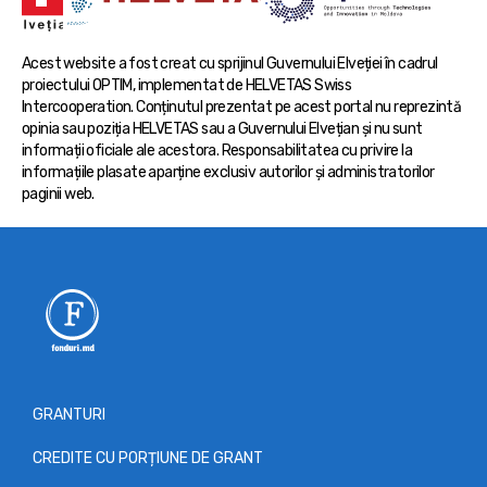
Acest website a fost creat cu sprijinul Guvernului Elveției în cadrul
proiectului OPTIM, implementat de HELVETAS Swiss
Intercooperation. Conținutul prezentat pe acest portal nu reprezintă
opinia sau poziția HELVETAS sau a Guvernului Elvețian și nu sunt
informații oficiale ale acestora. Responsabilitatea cu privire la
informațiile plasate aparține exclusiv autorilor și administratorilor
paginii web.
GRANTURI
CREDITE CU PORȚIUNE DE GRANT