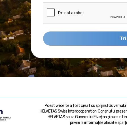
Tr
Acest website a fost creat cu sprijinul Guvernului
HELVETAS Swiss Intercooperation. Conținutul prezent
HELVETAS sau a Guvernului Elvețian și nu sunt in
privire la informațiile plasate aparț