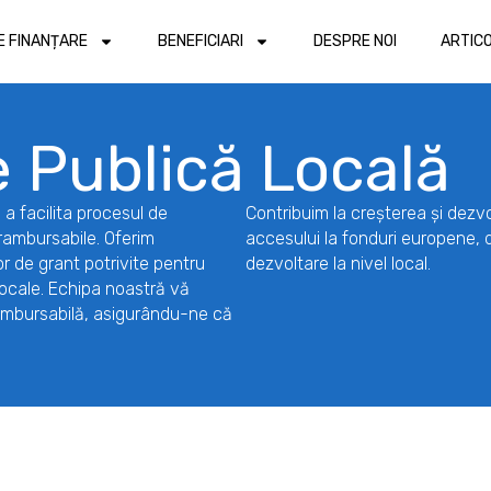
DE FINANȚARE
BENEFICIARI
DESPRE NOI
ARTIC
e Publică Locală
 a facilita procesul de
Contribuim la creșterea și dezvo
erambursabile. Oferim
accesului la fonduri europene, 
r de grant potrivite pentru
dezvoltare la nivel local.
 locale. Echipa noastră vă
erambursabilă, asigurându-ne că