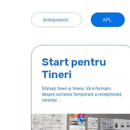
Antreprenori
APL
Start pentru
Tineri
Stimați tineri și tinere, Vă informăm
despre sistarea temporară a recepționării
cererilor …