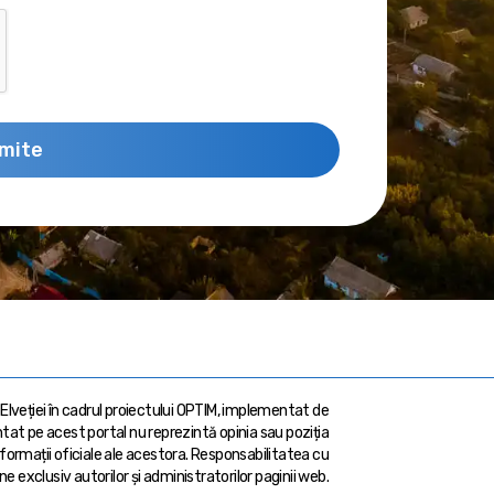
imite
 Elveției în cadrul proiectului OPTIM, implementat de
at pe acest portal nu reprezintă opinia sau poziția
formații oficiale ale acestora. Responsabilitatea cu
ine exclusiv autorilor și administratorilor paginii web.