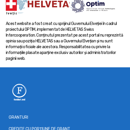
Acest website a fost creat cu sprijinul Guvernului Elveției în cadrul
proiectului OPTIM, implementat de HELVETAS Swiss
Intercooperation. Conținutul prezentat pe acest portal nu reprezintă
opinia sau poziția HELVETAS sau a Guvernului Elvețian și nu sunt
informații oficiale ale acestora. Responsabilitatea cu privire la
informațiile plasate aparține exclusiv autorilor și administratorilor
paginii web.
GRANTURI
CREDITE CU PORȚIUNE DE GRANT