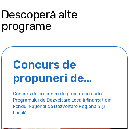
Descoperă alte
programe
Concurs de
propuneri de
proiecte în cadrul
Concurs de propuneri de proiecte în cadrul
Programului de Dezvoltare Locală finanțat din
Programului de
Fondul Național de Dezvoltare Regională și
Locală …
Dezvoltare Locală