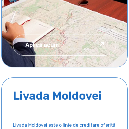
finanțat din
Fondul Național
de Dezvoltare
Regională și
Aplică acum
Locală
Livada Moldovei
Livada Moldovei este o linie de creditare oferită