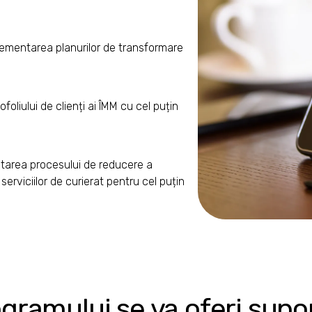
plementarea planurilor de transformare
foliului de clienți ai ÎMM cu cel puțin
litarea procesului de reducere a
serviciilor de curierat pentru cel puțin
gramului se va oferi supor