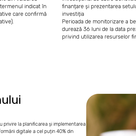
 termenul indicat în
finanțare și prezentarea setulu
ative care confirmă
investiția
tive).
Perioada de monitorizare a ben
durează 36 luni de la data pre
privind utilizarea resurselor fi
ului
cu privire la planificarea și implementarea
ormării digitale a cel puțin 40% din