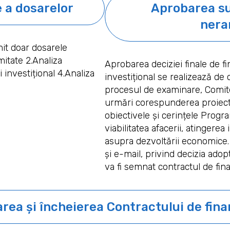
 a dosarelor
Aprobarea su
nera
it doar dosarele
mitate 2.Analiza
Aprobarea deciziei finale de f
 investițional 4.Analiza
investițional se realizează de c
procesul de examinare, Comitet
urmări corespunderea proiecte
obiectivele și cerințele Progr
viabilitatea afacerii, atingerea
asupra dezvoltării economice. 
și e-mail, privind decizia ado
va fi semnat contractul de fina
rea și încheierea Contractului de fina