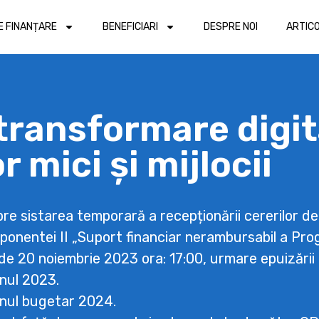
DE FINANȚARE
BENEFICIARI
DESPRE NOI
ARTIC
transformare digit
r mici și mijlocii
e sistarea temporară a recepționării cererilor de 
mponentei II „Suport financiar nerambursabil a Pro
de 20 noiembrie 2023 ora: 17:00, urmare epuizării 
nul 2023.
 anul bugetar 2024.