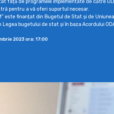
tat față de programele implementate de către OD
tră pentru a vă oferi suportul necesar.
M” este finanțat din Bugetul de Stat și de Uniune
in Legea bugetului de stat și în baza Acordului O
embrie 2023 ora: 17:00