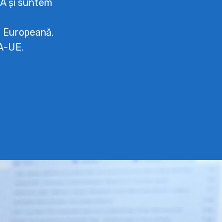
A și suntem
a Europeană.
DA-UE.