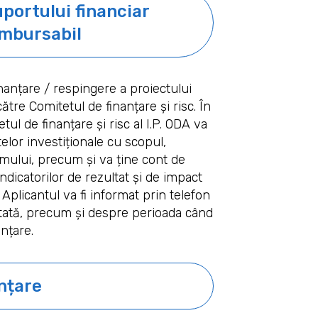
portului financiar
mbursabil
inanțare / respingere a proiectului
ătre Comitetul de finanțare și risc. În
ul de finanțare și risc al I.P. ODA va
lor investiționale cu scopul,
amului, precum și va ține cont de
 indicatorilor de rezultat și de impact
Aplicantul va fi informat prin telefon
ptată, precum și despre perioada când
nțare.
nțare