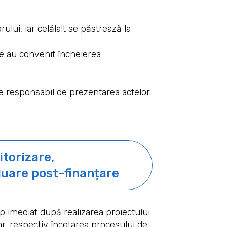
ui, iar celălalt se păstrează la
are au convenit încheierea
ste responsabil de prezentarea actelor
torizare,
luare post-finanțare
p imediat după realizarea proiectului
ar, respectiv încetarea procesului de