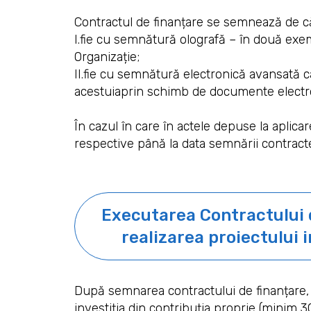
Contractul de finanțare se semnează de că
I.fie cu semnătură olografă
– în două exemp
Organizație;
II.fie cu semnătură electronică avansată cal
acestuiaprin schimb de documente electr
În cazul în care în actele depuse la aplic
respective până la data semnării contracte
Executarea Contractului d
realizarea proiectului i
După semnarea contractului de finanțare, 
investiția din contribuția proprie (minim 