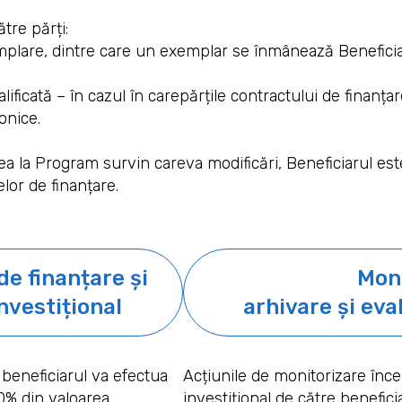
tre părți:
lare, dintre care un exemplar se înmânează Beneficiarul
ificată
– în cazul în carepărțile contractului de finanț
onice.
area la Program survin careva modificări, Beneficiarul e
lor de finanțare.
e finanțare și
Moni
nvestițional
arhivare și eva
beneficiarul va efectua
Acțiunile de monitorizare înce
30% din valoarea
investițional de către benefici