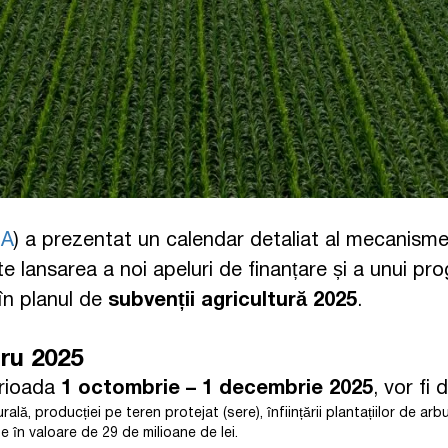
IA
) a prezentat un calendar detaliat al mecanisme
e lansarea a noi apeluri de finanțare și a unui p
 în planul de
subvenții agricultură 2025
.
tru 2025
erioada
1 octombrie – 1 decembrie 2025
, vor fi
ă, producției pe teren protejat (sere), înființării plantațiilor de arbu
în valoare de 29 de milioane de lei.