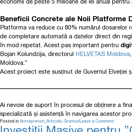
economii de peste 5 milioane de lei anual pentru a
Beneficii Concrete ale Noii Platforme D
Platforma va reduce cu 80% numărul dosarelor respi
de completare automată a datelor direct din regis
în mod repetat. Acest pas important pentru
digi
Bojan Kolundzija, directorul
HELVETAS Moldova
Moldova.”
Acest proiect este susținut de Guvernul Elveției 
Ai nevoie de suport în procesul de obținere a fina
specializată și asistență în navigarea acestor pr
Posted in
Antreprenori
,
Articole
,
Granturi
Leave a Comment
Investiții Masive pentru 