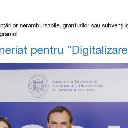
nțărilor nerambursabile, granturilor sau subvențiil
ograme!
iat pentru ”Digitalizare 