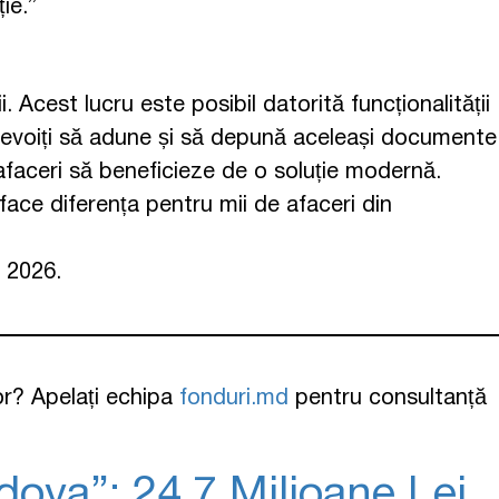
ie.”
Acest lucru este posibil datorită funcționalității
i nevoiți să adune și să depună aceleași documente
afaceri să beneficieze de o soluție modernă.
face diferența pentru mii de afaceri din
e 2026.
lor? Apelați echipa
fonduri.md
pentru consultanță
dova”: 24,7 Milioane Lei