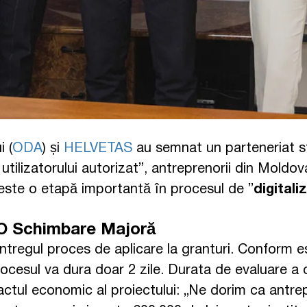
 (
ODA
) și
HELVETAS
au semnat un parteneriat str
 utilizatorului autorizat”, antreprenorii din Mold
vă este o etapă importantă în procesul de ”
digitali
: O Schimbare Majoră
întregul proces de aplicare la granturi. Conform e
ocesul va dura doar 2 zile. Durata de evaluare a ce
tul economic al proiectului: „Ne dorim ca antrepre