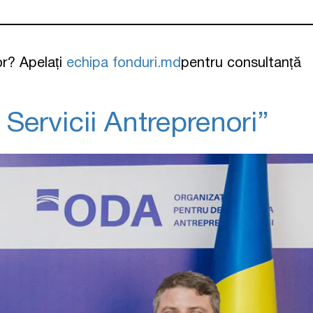
or? Apelați
echipa fonduri.md
pentru consultanță
Servicii Antreprenori”