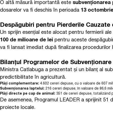
O altă măsură importantă este
subvenționarea p
dosarelor va fi deschis în perioada
13 octombrie
Despăgubiri pentru Pierderile Cauzate 
Un sprijin esențial este alocat pentru fermierii al
100 de milioane de lei
pentru aceste despăgubiri
va fi lansat imediat după finalizarea procedurilor
Bilanțul Programelor de Subvenționare
Ministra Catlabuga a prezentat și un bilanț al su
predictibilitate în agricultură.
Plăți complementare:
4.602 cereri depuse, cu o valoare de 607 mili
Subvenționarea laptelui:
216 cereri depuse, în valoare de 86,6 mili
Plăți directe pe cap de animal:
351 de cereri depuse, totalizând p
De asemenea, Programul LEADER a sprijinit 51 de
proiecte locale.