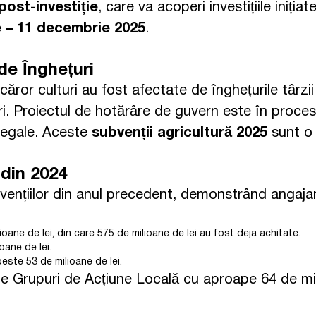
ost-investiție
, care va acoperi investițiile iniți
 – 11 decembrie 2025
.
de Înghețuri
e căror culturi au fost afectate de înghețurile târ
. Proiectul de hotărâre de guvern este în proces 
 legale. Aceste
subvenții agricultură 2025
sunt o 
 din 2024
bvențiilor din anul precedent, demonstrând angajam
oane de lei, din care 575 de milioane de lei au fost deja achitate.
oane de lei.
este 53 de milioane de lei.
 Grupuri de Acțiune Locală cu aproape 64 de mili