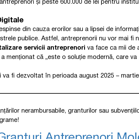
ntreprenori și peste 600.000 de lei pentru instituț
igitale
nse din cauza erorilor sau a lipsei de informații. 
trele publice. Astfel, antreprenorii nu vor mai f
talizare servicii antreprenori
va face ca mii de 
, a menționat că „este o soluție modernă, care va 
și va fi dezvoltat în perioada august 2025 – marti
nțărilor nerambursabile, granturilor sau subvenții
ograme!
”Granturi Antreprenori Mol