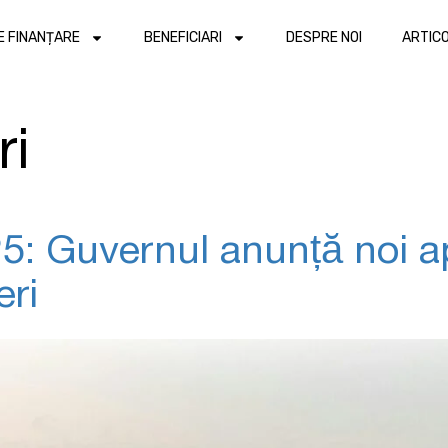
DE FINANȚARE
BENEFICIARI
DESPRE NOI
ARTIC
ri
5: Guvernul anunță noi ap
eri