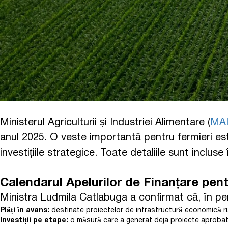
Ministerul Agriculturii și Industriei Alimentare (
MA
anul 2025. O veste importantă pentru fermieri est
investițiile strategice. Toate detaliile sunt incluse
Calendarul Apelurilor de Finanțare pen
Ministra Ludmila Catlabuga a confirmat că, în p
Plăți în avans:
destinate proiectelor de infrastructură economică rural
Investiții pe etape:
o măsură care a generat deja proiecte aprobate 