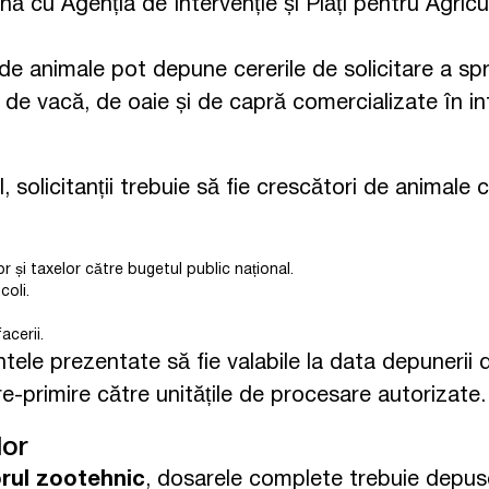
ună cu Agenția de Intervenție și Plăți pentru Agric
 de animale pot depune cererile de solicitare a spr
 de vacă, de oaie și de capră comercializate în in
solicitanții trebuie să fie crescători de animale 
r și taxelor către bugetul public național.
coli.
acerii.
 prezentate să fie valabile la data depunerii dosa
e-primire către unitățile de procesare autorizate.
lor
orul zootehnic
, dosarele complete trebuie depuse î