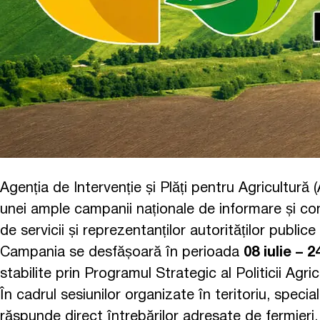
Agenția de Intervenție și Plăți pentru Agricultură (
unei ample campanii naționale de informare și consu
de servicii și reprezentanților autorităților publ
Campania se desfășoară în perioada
08 iulie – 2
stabilite prin Programul Strategic al Politicii Ag
În cadrul sesiunilor organizate în teritoriu, specia
răspunde direct întrebărilor adresate de fermieri.