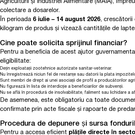
Agriculturii și Industriei Alimentare (MAIA), împre
colectare a dosarelor.
În perioada
6 iulie – 14 august 2026
, crescătorii
kilogram de produs și vizează cantitățile de lapte
Cine poate solicita sprijinul financiar?
Pentru a beneficia de acest ajutor guvernamental, 
eligibilitate:
Dețin exploatații zootehnice autorizate sanitar-veterinar.
Nu înregistrează niciun fel de restanțe sau datorii la plata impozitelo
Sunt membri de drept ai unei asociații de profil a producătorilor agri
Nu figurează în lista de interdicție a beneficiarilor de subvenții.
Nu se află în procedură de insolvabilitate, faliment sau lichidare a af
De asemenea, este obligatoriu ca toate documentele
confirmate prin acte fiscale și rapoarte de predar
Procedura de depunere și sursa fonduri
Pentru a accesa eficient
plățile directe în sect