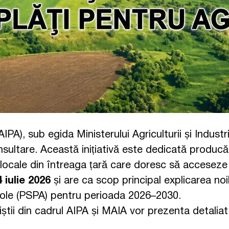
AIPA), sub egida Ministerului Agriculturii și Indust
ltare. Această inițiativă este dedicată producători
ice locale din întreaga țară care doresc să accesez
4 iulie 2026
și are ca scop principal explicarea noilo
ricole (PSPA) pentru perioada 2026–2030.
liștii din cadrul AIPA și MAIA vor prezenta detaliat