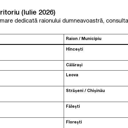
ritoriu (Iulie 2026)
rmare dedicată raionului dumneavoastră, consultați
Raion / Municipiu
Hîncești
Călărași
Leova
Strășeni / Chișinău
Fălești
Florești