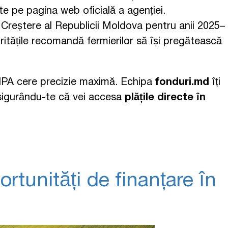
te pe pagina web oficială a agenției.
e Creștere al Republicii Moldova pentru anii 2025–
oritățile recomandă fermierilor să își pregătească
IPA cere precizie maximă. Echipa
fonduri.md
îți
 asigurându-te că vei accesa
plățile directe în
tunități de finanțare în