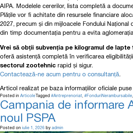
AIPA. Modelele cererilor, lista completă a document
Plățile vor fi achitate din resursele financiare 
2027, precum și din mijloacele Fondului Național d
din timp documentația pentru a evita aglomerația d
Vrei să obții subvenția pe kilogramul de lapte 
oferă asistență completă în verificarea eligibilit
sectorul zootehnic
rapid și sigur.
Contactează-ne acum pentru o consultanță
.
Articol realizat pe baza informațiilor oficiale pus
Posted in
Articole
Tagged
#Antreprenoriat
,
#FonduriNerambursabile
Campania de informare AIP
noul PSPA
Posted on
iulie 1, 2026
by
admin