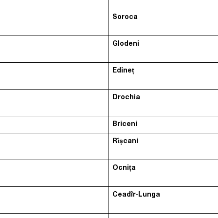
Soroca
Glodeni
Edineț
Drochia
Briceni
Rîșcani
Ocnița
Ceadîr-Lunga