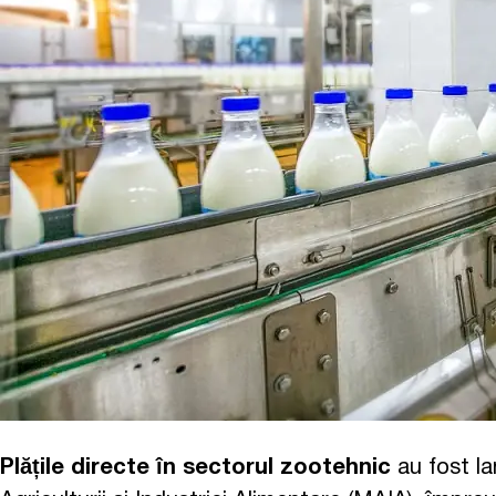
Plățile directe în sectorul zootehnic
au fost lan