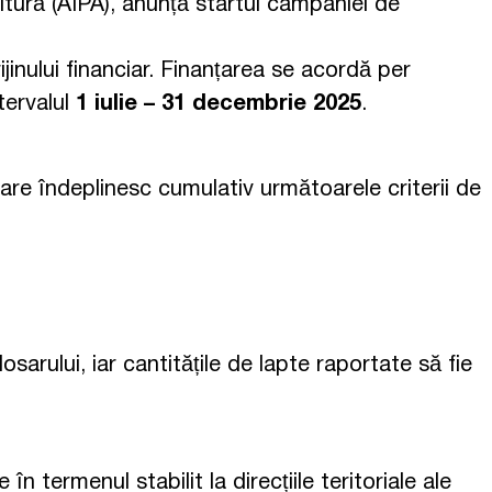
ultură (AIPA), anunță startul campaniei de
ijinului financiar. Finanțarea se acordă per
tervalul
1 iulie – 31 decembrie 2025
.
care îndeplinesc cumulativ următoarele criterii de
rului, iar cantitățile de lapte raportate să fie
n termenul stabilit la direcțiile teritoriale ale