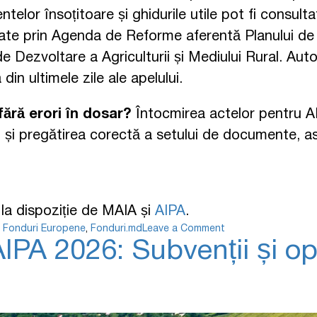
elor însoțitoare și ghidurile utile pot fi consulta
alocate prin Agenda de Reforme aferentă Planului d
e Dezvoltare a Agriculturii și Mediului Rural. Aut
in ultimele zile ale apelului.
fără erori în dosar?
Întocmirea actelor pentru A
ății și pregătirea corectă a setului de documente,
e la dispoziție de MAIA și
AIPA
.
,
Fonduri Europene
,
Fonduri.md
Leave a Comment
A 2026: Subvenții și opor