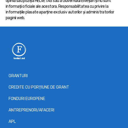
opinia sau poziția HELVETAS sau a Guvernului Elvețian și nu sunt
informații oficiale ale acestora. Responsabilitatea cu privire la
informațiile plasate aparține exclusiv autorilor și administratorilor
paginii web.
GRANTURI
CREDITE CU PORȚIUNE DE GRANT
FONDURI EUROPENE
ANTREPRENORI/AFACERI
APL