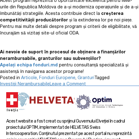
Acest program reprezintă o oportunitate excelentă pentru ÎMM-
urile din Republica Moldova de a-și moderniza operațiunile și de a-și
îmbunătăți strategiile. Acesta contribuie direct la
creșterea
competitivității producătorilor
și la extinderea lor pe noi piețe.
Pentru mai multe detalii despre program și criterii de eligibilitate, vă
încurajăm să vizitați site-ul oficial ODA.
Ai nevoie de suport în procesul de obținere a finanțărilor
nerambursabile, granturilor sau subvențiilor?
Apelați echipa fonduri.md
pentru consultanță specializată și
asistență în navigarea acestor programe!
Posted in
Articole
,
Fonduri Europene
,
Granturi
Tagged
Investiții Nerambursabile
Leave a Comment
Acest website a fost creat cu sprijinul Guvernului Elveției în cadrul
proiectului OPTIM, implementat de HELVETAS Swiss
Intercooperation. Conținutul prezentat pe acest portal nu reprezintă