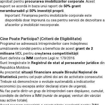
aprobat pentru
procurarea imobilizărilor corporale
. Acest
suport se acordă în baza unui raport de
50% grant
nerambursabil și 50% investiții proprii
.
Important:
Finanțarea pentru imobilizările corporale este
disponibilă doar împreună cu cea pentru servicii de dezvoltare a
afacerilor și imobilizări necorporale.
Cine Poate Participa? (Criterii de Eligibilitate)
Programul se adresează întreprinderilor care îndeplinesc
următoarele condiții pentru a beneficia de acest
grant de 2
milioane
MDL pentru
creșterea competitivității
Sunt definite ca
ÎMM
conform Legii nr. 179/2016.
Sunt înregistrate în
Registrul de stat al persoanelor juridice
din
Republica Moldova.
Au prezentat
situații financiare anuale Biroului Național de
Statistică
pentru cel puțin ultimii doi ani de activitate consecutivi.
Trebuie să demonstreze o evoluție sustenabilă a indicatorilor
economici (cu excepția anilor declarați stare de urgență).
Nu fac parte dintr-un grup de întreprinderi care depășesc, cumulat,
condițiile de definire a ÎMM (număr de angajați, venituri din vânzări
sau active totale).