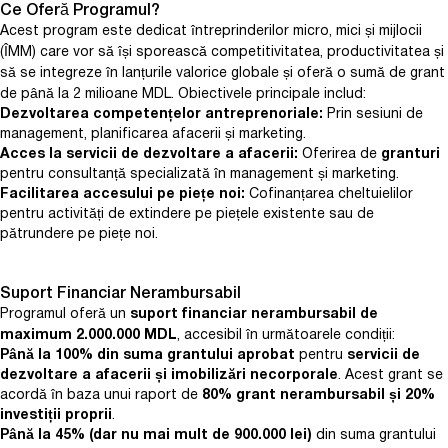
Ce Oferă Programul?
Acest program este dedicat întreprinderilor micro, mici și mijlocii
(ÎMM) care vor să își sporească competitivitatea, productivitatea și
să se integreze în lanțurile valorice globale și oferă o sumă de grant
de până la 2 milioane MDL. Obiectivele principale includ:
Dezvoltarea competențelor antreprenoriale:
Prin sesiuni de
management, planificarea afacerii și marketing.
Acces la servicii de dezvoltare a afacerii:
Oferirea de
granturi
pentru consultanță specializată în management și marketing.
Facilitarea accesului pe piețe noi:
Cofinanțarea cheltuielilor
pentru activități de extindere pe piețele existente sau de
pătrundere pe piețe noi.
Suport Financiar Nerambursabil
Programul oferă un
suport financiar nerambursabil de
maximum 2.000.000 MDL
, accesibil în următoarele condiții:
Până la 100% din suma grantului aprobat
pentru
servicii de
dezvoltare a afacerii și imobilizări necorporale
. Acest grant se
acordă în baza unui raport de
80% grant nerambursabil și 20%
investiții proprii
.
Până la 45% (dar nu mai mult de 900.000 lei)
din suma grantului