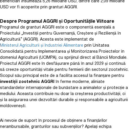
beneficiari însumează 5,26 milioane USD, dintre care 2,09 milioane
USD vor fi acoperite prin granturi AGGRI.
Despre Programul AGGRI și Oportunitățile Viitoare
Programul de granturi AGGRI este o componentă esențială a
Proiectului „Investiții pentru Guvernanță, Creștere și Reziliență în
Agricultură” (AGGRI). Acesta este implementat de
Ministerul Agriculturii și Industriei Alimentare
prin Unitatea
Consolidată pentru Implementarea și Monitorizarea Proiectelor în
domeniul Agriculturii (UCIMPA), cu sprijinul direct al Băncii Mondiale.
Proiectul AGGRI este în desfășurare până în anul 2029 și continuă
să creeze oportunități vitale pentru fermierii din sectorul zootehnic.
Scopul său principal este de a facilita accesul la finanțare pentru
investiții zootehnic AGGRI
în ferme moderne, aliniate
standardelor internaționale de bunăstare a animalelor și protecție a
mediului. Aceasta contribuie nu doar la creșterea productivității, ci
și la asigurarea unei dezvoltări durabile și responsabile a agriculturii
moldovenești.
Ai nevoie de suport în procesul de obținere a finanțărilor
nerambursabile, granturilor sau subvențiilor? Apelați echipa