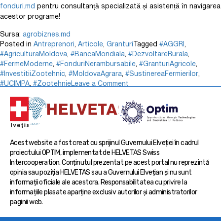
fonduri.md
pentru consultanță specializată și asistență în navigarea
acestor programe!
Sursa:
agrobiznes.md
Posted in
Antreprenori
,
Articole
,
Granturi
Tagged
#AGGRI
,
#AgriculturaMoldova
,
#BancaMondiala
,
#DezvoltareRurala
,
#FermeModerne
,
#FonduriNerambursabile
,
#GranturiAgricole
,
#InvestitiiZootehnic
,
#MoldovaAgrara
,
#SustinereaFermierilor
,
#UCIMPA
,
#Zootehnie
Leave a Comment
Acest website a fost creat cu sprijinul Guvernului Elveției în cadrul
proiectului OPTIM, implementat de HELVETAS Swiss
Intercooperation. Conținutul prezentat pe acest portal nu reprezintă
opinia sau poziția HELVETAS sau a Guvernului Elvețian și nu sunt
informații oficiale ale acestora. Responsabilitatea cu privire la
informațiile plasate aparține exclusiv autorilor și administratorilor
paginii web.