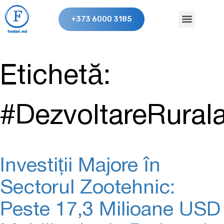
+373 6000 3185
Etichetă:
#DezvoltareRural
Investiții Majore în
Sectorul Zootehnic:
Peste 17,3 Milioane USD