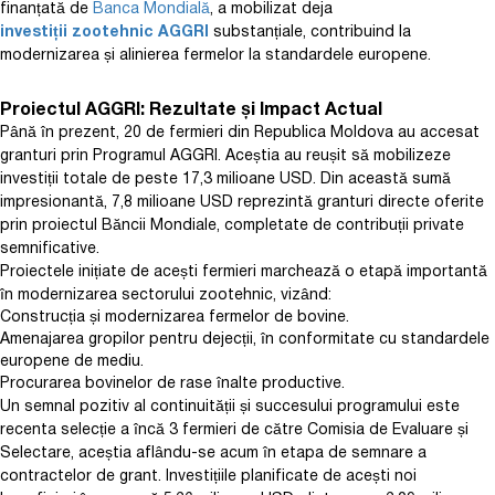
finanțată de
Banca Mondială
, a mobilizat deja
investiții zootehnic AGGRI
substanțiale, contribuind la
modernizarea și alinierea fermelor la standardele europene.
Proiectul AGGRI: Rezultate și Impact Actual
Până în prezent, 20 de fermieri din Republica Moldova au accesat
granturi prin Programul AGGRI. Aceștia au reușit să mobilizeze
investiții totale de peste 17,3 milioane USD. Din această sumă
impresionantă, 7,8 milioane USD reprezintă granturi directe oferite
prin proiectul Băncii Mondiale, completate de contribuții private
semnificative.
Proiectele inițiate de acești fermieri marchează o etapă importantă
în modernizarea sectorului zootehnic, vizând:
Construcția și modernizarea fermelor de bovine.
Amenajarea gropilor pentru dejecții, în conformitate cu standardele
europene de mediu.
Procurarea bovinelor de rase înalte productive.
Un semnal pozitiv al continuității și succesului programului este
recenta selecție a încă 3 fermieri de către Comisia de Evaluare și
Selectare, aceștia aflându-se acum în etapa de semnare a
contractelor de grant. Investițiile planificate de acești noi