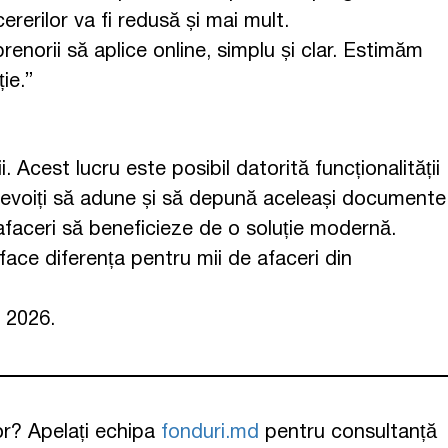
rerilor va fi redusă și mai mult.
norii să aplice online, simplu și clar. Estimăm
ie.”
Acest lucru este posibil datorită funcționalității
i nevoiți să adune și să depună aceleași documente
afaceri să beneficieze de o soluție modernă.
face diferența pentru mii de afaceri din
e 2026.
lor? Apelați echipa
fonduri.md
pentru consultanță