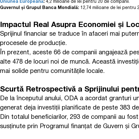
Uniunea Europeană
:
4,2 milioane de lei pentru 20 de companii.
Guvernul și Grupul Banca Mondială:
12,74 milioane de lei pentru 
Impactul Real Asupra Economiei și Loc
Sprijinul financiar se traduce în afaceri mai pute
procesele de producție.
În prezent, aceste 66 de companii angajează pe
alte 478 de locuri noi de muncă. Această investiț
mai solide pentru comunitățile locale.
Scurtă Retrospectivă a Sprijinului pent
De la începutul anului, ODA a acordat granturi u
generat deja investiții planificate de peste 383 d
Din totalul beneficiarilor, 293 de companii au fost
susținute prin Programul finanțat de Guvern și G