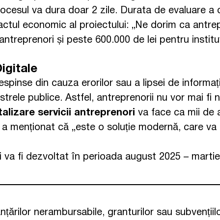
ocesul va dura doar 2 zile. Durata de evaluare a ce
tul economic al proiectului: „Ne dorim ca antrepre
ntreprenori și peste 600.000 de lei pentru instituț
igitale
nse din cauza erorilor sau a lipsei de informații. 
trele publice. Astfel, antreprenorii nu vor mai f
talizare servicii antreprenori
va face ca mii de 
, a menționat că „este o soluție modernă, care va 
și va fi dezvoltat în perioada august 2025 – marti
nțărilor nerambursabile, granturilor sau subvenții