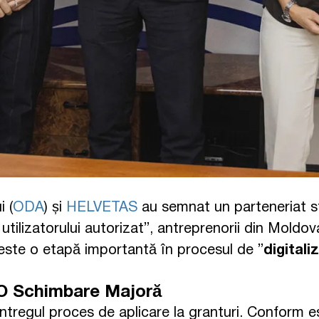
 (
ODA
) și
HELVETAS
au semnat un parteneriat str
 utilizatorului autorizat”, antreprenorii din Mold
vă este o etapă importantă în procesul de ”
digitali
: O Schimbare Majoră
întregul proces de aplicare la granturi. Conform e