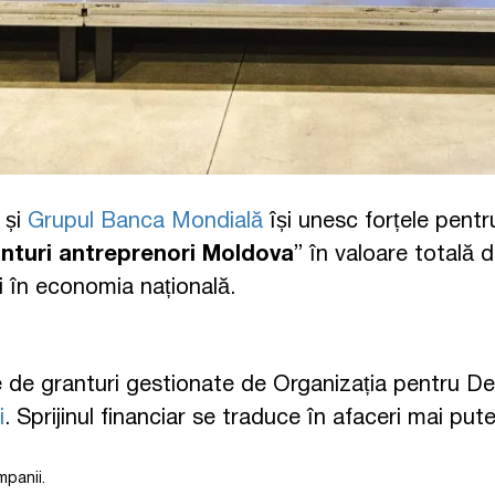
și
Grupul Banca Mondială
își unesc forțele pentru 
nturi antreprenori Moldova
” în valoare totală d
ei în economia națională.
de granturi gestionate de Organizația pentru Dez
i
. Sprijinul financiar se traduce în afaceri mai pute
mpanii.